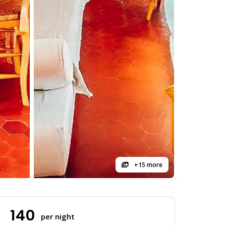
+15 more
140
per night