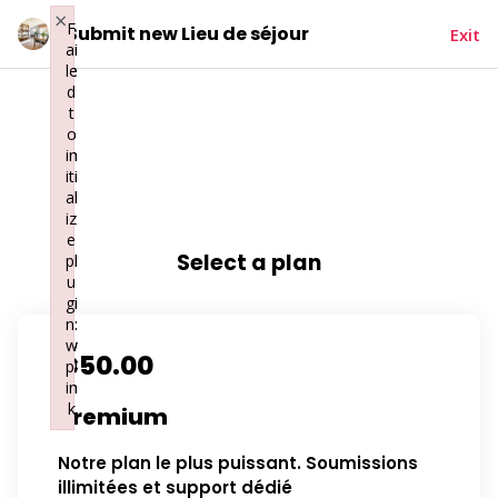
×
×
F
F
Submit new Lieu de séjour
Exit
ai
ai
le
le
d
d
t
t
o
o
in
in
iti
iti
al
al
iz
iz
e
e
Select a plan
pl
pl
u
u
gi
gi
n:
n:
w
w
€
50.00
pl
pl
in
in
k
k
Premium
Failed to initialize plugin: wplink
Failed to initialize plugin: wplink
Notre plan le plus puissant. Soumissions
illimitées et support dédié