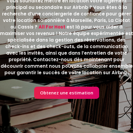
Vous souhaitez mettre en location votre logement
principal ou secondaire sur Airbnb ? Vous êtes à la
recherche d’une conciergerie de confiance pour gérer
votre location saisonnière à Marseille, Paris, La Ciotat
ou Cassis ?
All For Host
est là pour vous aider à
maximiser vos revenus ! Notre équipe expérimentée est
spécialisée dans la gestion des réservations, des
check-ins et des check-outs, de la communication
avec les invités, ainsi que dans l’entretien de votre
propriété. Contactez-nous dès maintenant pour
découvrir comment nous pouvons collaborer ensemble
pour garantir le succès de votre location sur Airbnb.
Obtenez une estimation