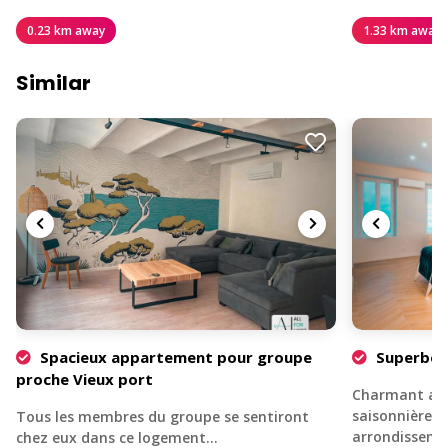
0.23 km away
1.33 km away
Similar
Spacieux appartement pour groupe
Superbe T
proche Vieux port
Charmant app
saisonnière s
Tous les membres du groupe se sentiront
arrondisseme
chez eux dans ce logement…