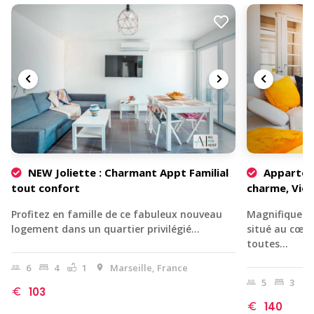
NEW Joliette : Charmant Appt Familial
Appartem
tout confort
charme, Vie
Profitez en famille de ce fabuleux nouveau
Magnifique 
logement dans un quartier privilégié…
situé au cœur
toutes…
6
4
1
Marseille, France
5
3
103
140